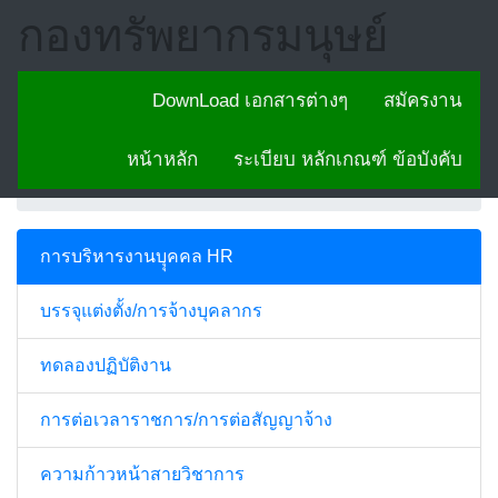
กองทรัพยากรมนุษย์
การบริหารงานบุคคล
DownLoad เอกสารต่างๆ
สมัครงาน
HR
หน้าหลัก
ระเบียบ หลักเกณฑ์ ข้อบังคับ
Home
การบริหารงานบุคคล
การบริหารงานบุุคคล HR
บรรจุแต่งตั้ง/การจ้างบุคลากร
ทดลองปฏิบัติงาน
การต่อเวลาราชการ/การต่อสัญญาจ้าง
ความก้าวหน้าสายวิชาการ