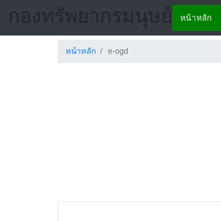
กองทรัพยากรมนุษย์
หน้าหลัก
หน้าหลัก
e-ogd