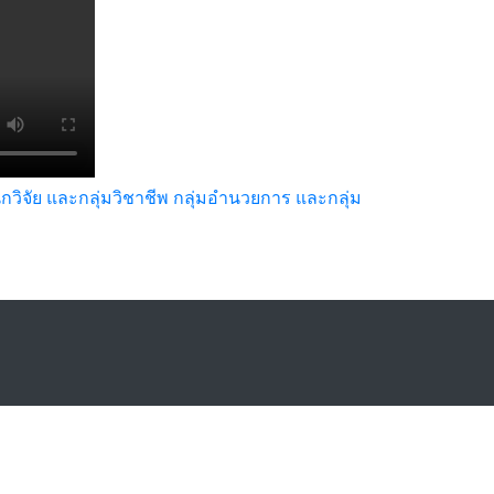
ิจัย และกลุ่มวิชาชีพ กลุ่มอำนวยการ และกลุ่ม