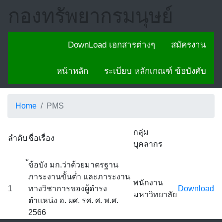
กองทรัพยากรมนุษย์
การประเมินผลการ
DownLoad เอกสารต่างๆ
สมัครงาน
ปฏิบัติงาน
หน้าหลัก
ระเบียบ หลักเกณฑ์ ข้อบังคับ
Home
PMS
กลุ่ม
ลำดับ
ชื่อเรื่อง
บุคลากร
้ข้อบัง มก.ว่าด้วยมาตรฐาน
ภาระงานขั้นต่ำ และภาระงาน
พนักงาน
1
ทางวิชาการของผู้ดำรง
Download
มหาวิทยาลัย
ตำแหน่ง อ. ผศ. รศ. ศ. พ.ศ.
2566