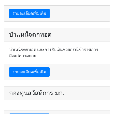
รายละเอียดเพิ่มเติม
บำเเหน็จตกทอด
บำเหน็จตกทอด และการรับเงินช่วยกรณีข้าราชการ
ถึงแก่ความตาย
รายละเอียดเพิ่มเติม
กองทุนสวัสดิการ มก.