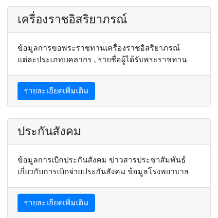
เครื่องราชอิสริยาภรณ์
ข้อมูลการขอพระราชทานเครื่องราชอิสริยาภรณ์
แต่ละประเภทบคลากร , รายชื่อผู้ได้รับพระราชทาน
รายละเอียดเพิ่มเติม
ประกันสังคม
ข้อมูลการเบิกประกันสังคม ข่าวสารประชาสัมพันธ์
เกี่ยวกับการเบิกจ่ายประกันสังคม ข้อมูลโรงพยาบาล
รายละเอียดเพิ่มเติม