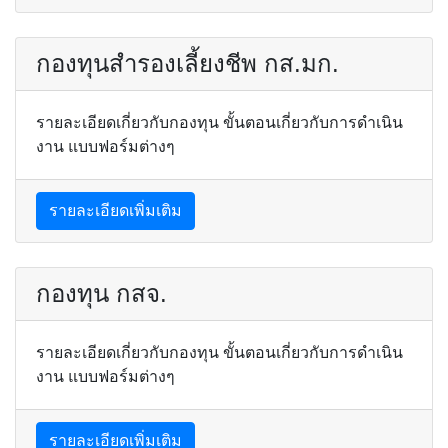
กองทุนสำรองเลี้ยงชีพ กส.มก.
รายละเอียดเกี่ยวกับกองทุน ขั้นตอนเกี่ยวกับการดำเนิน
งาน แบบฟอร์มต่างๆ
รายละเอียดเพิ่มเติม
กองทุน กสจ.
รายละเอียดเกี่ยวกับกองทุน ขั้นตอนเกี่ยวกับการดำเนิน
งาน แบบฟอร์มต่างๆ
รายละเอียดเพิ่มเติม