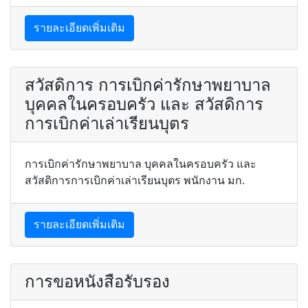
รายละเอียดเพิ่มเติม
สวัสดิการ การเบิกค่ารักษาพยาบาล
บุคคลในครอบครัว และ สวัสดิการ
การเบิกค่าเล่าเรียนบุตร
การเบิกค่ารักษาพยาบาล บุคคลในครอบครัว และ
สวัสดิการการเบิกค่าเล่าเรียนบุตร พนักงาน มก.
รายละเอียดเพิ่มเติม
การขอหนังสือรับรอง